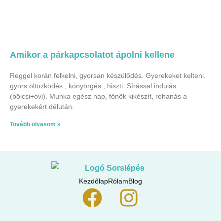
Amikor a párkapcsolatot ápolni kellene
Reggel korán felkelni, gyorsan készülődés. Gyerekeket kelteni.
gyors öltözködés , könyörgés , hiszti. Sírással indulás
(bölcsi+ovi). Munka egész nap, főnök kikészít, rohanás a
gyerekekért délután.
Tovább olvasom »
Kezdőlap
Rólam
Blog