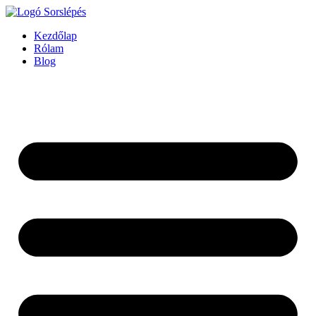
Ugrás
a
Kezdőlap
tartalomhoz
Rólam
Blog