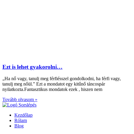
Ezt is lehet gyakorolni…
„Ha nő vagy, tanulj meg férfiésszel gondolkodni, ha férfi vagy,
tanulj meg nőül.” Ezt a mondatot egy kitűnő táncospár
nyilatkozta.Fantasztikus mondatok ezek , hiszen nem
Tovább olvasom »
Kezdőlap
Rólam
Blog