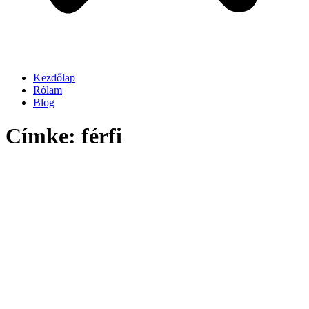
Kezdőlap
Rólam
Blog
Címke: férfi