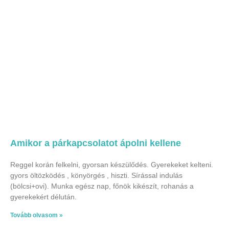
Amikor a párkapcsolatot ápolni kellene
Reggel korán felkelni, gyorsan készülődés. Gyerekeket kelteni.
gyors öltözködés , könyörgés , hiszti. Sírással indulás
(bölcsi+ovi). Munka egész nap, főnök kikészít, rohanás a
gyerekekért délután.
Tovább olvasom »