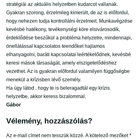
stratégiái az aktuális helyzetben kudarcot vallanak.
Gyakran szorong, érzelmileg kimerült, de az is előfordul,
hogy nehezen tudja kontrollálni érzelmeit. Munkavégzése
kevésbé hatékony, tevékenységi köre elsivárosodik,
érdeklődése beszűkül a probléma helyzetre, mindennapi,
önellátással kapcsolatos teendőket hajlamos
elhanyagolni, baráti kapcsolatai leértékelődnek, kevésbé
keresi mások társaságát, amely elszigetelődéshez
vezethet. Az is gyakran előfordul valamilyen függőségbe
menekül a krízisben lévő személy.
Ha úgy látod , hogy te is beleragadtál egy krízis
helyzetbe, akkor keress bizalommal.
Gábor
Vélemény, hozzászólás?
Az e-mail címet nem tesszük közzé.
A kötelező mezőket
*