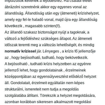
impulzusok kellenek a fejlődéshez. Ha családi életet
ábrázolni szeretnénk akkor egy egyenes vonal az
állandóság. Állandóság után egy (átmeneti) krízishelyzet,
amely egy fel-le haladó vonal, majd újra egy állandóság
következik , magasabb szinten(!!).
Az állandó szakasz biztonságot nyújt a tagoknak, a
változó a fejlődéshez szükséges állapot. Az átmeneti
időszak teremti meg a változás lehetőségét, és mindig
normatív krízissel
jár. Lényeges , a krízis fő jellemzője
az , hogy bejósolható, tudható, hogy bekövetkezik.
A bejósolható , tudható krízis helyzetben az egyénre
jellemző lehet, hogy gondolatainak , érzelmeinek
középpontjában az egyensúlyvesztést előidéző helyzet
áll. Gondolatait, érzelmeit egyáltalán nem képes
strukturálni, ismereteit nem tudja a megoldás
szolgálatába állítani. Törekszik a helyzet megoldására,
azonban korábban sikeresen alkalmazott megoldási